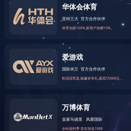
公司新闻
行业资讯
米兰(中国)
0523-82662659
网站首页
关于我们
公司简介
荣誉资质
生产能力
检测能力