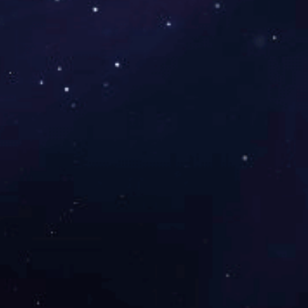
产品展示
汽车锁解决方案
PREV

NEXT

全部分类


暂时没有内容信息显示
请先在网站后台添加数据记录。
电话：
0523-82662659
地址：江苏省靖江市城北园区北三环路68-8号
手机：
13641570678
邮箱：
jjxj@vip.qq.com
传真：
0523-82619509