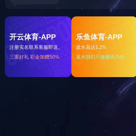
产品展示
发动机罩锁
座椅锁
侧围工具箱锁
全车锁组件
铰链
后背门锁
车门限位器
公司新闻
行业资讯
米兰(中国)