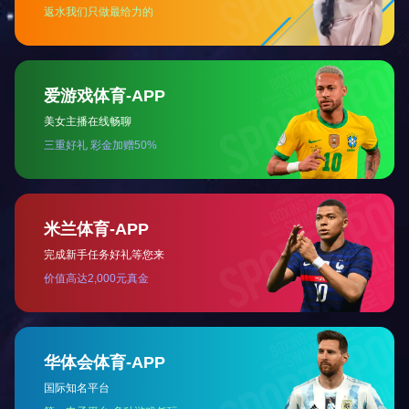
产品展示
汽车锁解决方案
PREV

NEXT

全部分类


侧围工具箱铰链
侧围工具箱铰链
查看详细
侧窗弹片铰链
侧窗弹片铰链
查看详细
上一页