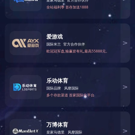
生产能力
检测能力
产品展示
发动机罩锁
座椅锁
侧围工具箱锁
全车锁组件
铰链
后背门锁
车门限位器
公司新闻
行业资讯
米兰(中国)