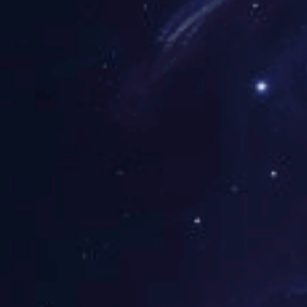
产品展示
汽车锁解决方案
PREV

NEXT

全部分类


机盖锁销（大众系列）
在十多年的发展历程中，成为一家集汽车锁类产品的设计开发、
四门锁、后背门锁、全车锁芯、扶手锁、座椅锁、车门限位器
米兰(中国)：
手机：
13641570678
邮箱：
jjxj@vip.qq.com
电话：
0523-82662659
地址：
江苏省靖江市城北园区北三环路68-8号
查看同类产品
米兰(中国)
产品描述