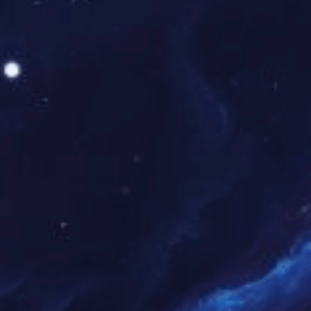
生产制造、销售一条龙的专业技术企业，2018年公司被评为高
等。