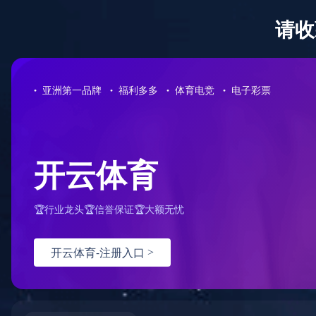
网站首页
关于我们
公司简介
荣誉资质
生产能力
检测能力
产品展示
发动机罩锁
座椅锁
侧围工具箱锁
全车锁组件
铰链
后背门锁
车门限位器