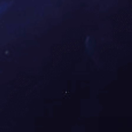
亿汽车配件制造有限公司、海安康辉电镀有限公司、靖江市恒迅气缸体厂
铰链）、汽车门限位器和注塑、吹塑、压铸、冲压件、电镀、拉索等