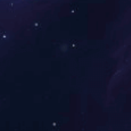
米兰app站官方官网
座椅靠背解锁器
油箱锁