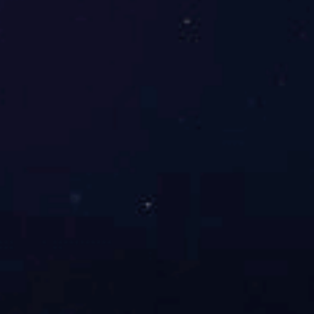
CONTACT US
给我们留言