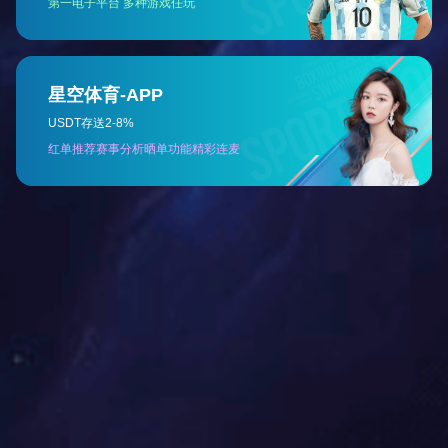
手机：
13641570678
邮箱：
jjxj@vip.qq.com
电话：
0523-82662659
地址：
江苏省靖江市城北园区北三环路68-8号
查看同类产品
米兰(中国)
产品描述
未找到相应参数组，请于后台属性模板中添加
上一个
米兰app站官方官网
下一个
三排座椅靠背解锁器
SINCE 2005
米兰app站官方官网