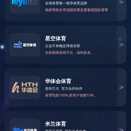
全车锁组件
铰链
后背门锁
车门限位器
公司新闻
行业资讯
米兰(中国)
0523-82662659
网站首页
关于我们
公司简介
荣誉资质