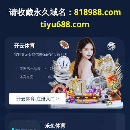
网站首页
关于我们
公司简介
荣誉资质
生产能力
检测能力
产品展示
发动机罩锁
座椅锁
侧围工具箱锁