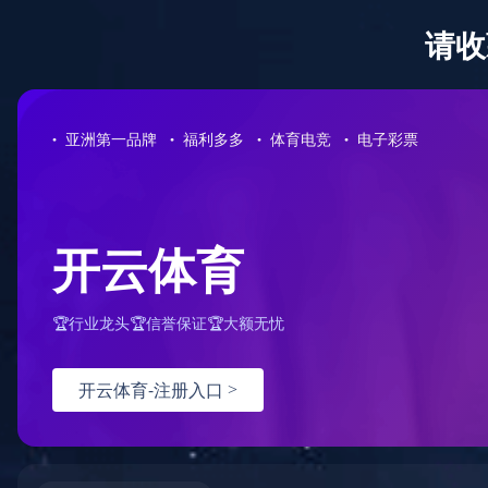
网站首页
关于我们
公司简介
荣誉资质
生产能力
检测能力
产品展示
发动机罩锁
座椅锁
侧围工具箱锁
全车锁组件
铰链
后背门锁
车门限位器