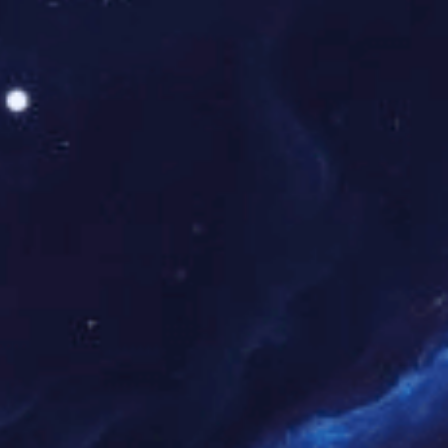
生产制造、销售一条龙的专业技术企业，2018年公司被评为高
等。