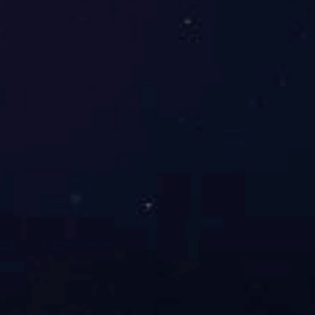
CONTACT US
给我们留言