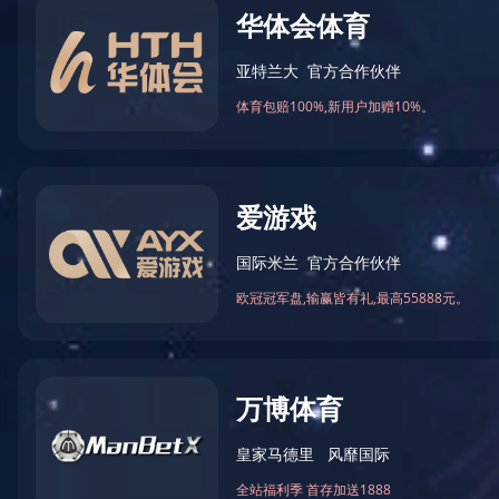
公司新闻
行业资讯
米兰(中国)
0523-82662659
网站首页
关于我们
公司简介
荣誉资质
生产能力
检测能力